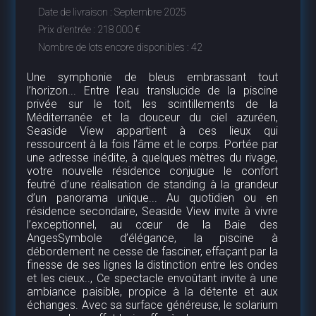
Date de livraison :
Septembre 2025
Prix d'entrée :
218 000
€
Nombre de lots encore disponibles :
42
Une symphonie de bleus embrassant tout
l’horizon... Entre l’eau translucide de la piscine
privée sur le toit, les scintillements de la
Méditerranée et la douceur du ciel azuréen,
Seaside View appartient à ces lieux qui
ressourcent à la fois l’âme et le corps. Portée par
une adresse inédite, à quelques mètres du rivage,
votre nouvelle résidence conjugue le confort
feutré d’une réalisation de standing à la grandeur
d’un panorama unique... Au quotidien ou en
résidence secondaire, Seaside View invite à vivre
l’exceptionnel, au cœur de la Baie des
AngesSymbole d’élégance, la piscine à
débordement ne cesse de fasciner, effaçant par la
finesse de ses lignes la distinction entre les ondes
et les cieux.., Ce spectacle envoûtant invite à une
ambiance paisible, propice à la détente et aux
échanges. Avec sa surface généreuse, le solarium